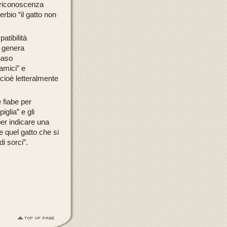
 riconoscenza
verbio
“il gatto non
atibilità
e genera
naso
amici”
e
cioè letteralmente
e fiabe per
 piglia”
e gli
per indicare una
e quel gatto che si
di sorci”
.