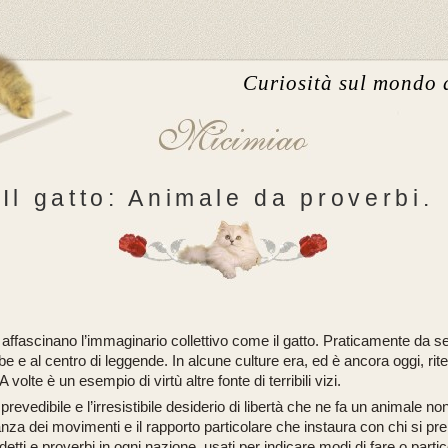
Curiosità sul mondo 
Il gatto: Animale da proverbi.
i affascinano l’immaginario collettivo come il gatto. Praticamente da s
be e al centro di leggende. In alcune culture era, ed è ancora oggi, riten
 volte è un esempio di virtù altre fonte di terribili vizi.
prevedibile e l’irresistibile desiderio di libertà che ne fa un animale non
nza dei movimenti e il rapporto particolare che instaura con chi si pre
etti e proverbi in ogni nazione, usati per indicare modi di fare o particol