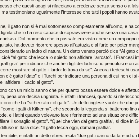
pesso che questi adagi si rifacciano a credenze senza senso o a false
a, ma testimoniano ugualmente l’interesse che tutti i popoli hanno avu
cane, il gatto non si è mai sottomesso completamente all’uomo, e ha 
a dignità che lo ha reso capace di sopravvivere anche senza una casa
ccudisca. Dal momento che in passato era visto come un compagno 
tato, ha dovuto ricorrere spesso all’astuzia e al furto per poter mang
onsiderarlo un ladro di natura. Un detto veneto perciò dice
“Al gato c
, cioè
“al gatto che lecca lo spiedo non affidare l’arrosto”
. I Francesi 
graffigna”
per indicare che anche i figli dei ladri sono pericolosi e un 
corre mostrare al gatto il lardo: lo trova da sé”
. Ancora i tedeschi usa
on c’è gatto fidato”
e i Turchi per indicare una persona di cui non ci si
me
“affidare il cacio al gatto”
.
vivono con un micio sanno che per quanto possa essere dolce e affett
rlo, pena una decisa unghiata. E infatti i francesi, quando si riferisco
, dicono che ha
“scherzato col gatto”
. Un detto inglese vuole che due p
o
“come i gatti di Kilkenny”
, che secondo la leggenda si batterono fino
de, e i latini quando volevano fare riferimento ad una situazione diffi
lare il sonaglio al gatto”. “Quel che vien dal gatto graffia”
, si dice in
diffuso in Italia dice:
“Il gatto lecca oggi, domani graffia”.
temibile, e infatti un detto ebreo recita
“due gatti danno da fare ad un 