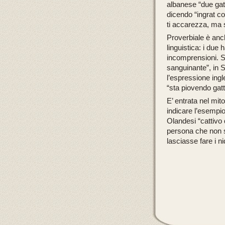
albanese
“due gat
dicendo
“ingrat 
ti accarezza, ma s
Proverbiale è anch
linguistica: i due
incomprensioni. S
sanguinante”
, in
l’espressione ingl
“sta piovendo gatt
E’ entrata nel mito
indicare l’esempio
Olandesi
“cattivo
persona che non s
lasciasse fare i ni