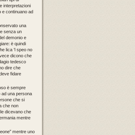
 interpretazioni
to e continuano ad
conservato una
 e senza un
del demonio e
iare: è quindi
he lica ‘l speo no
invece dicono che
adagio tedesco
no dire che
 deve fidare
uoso è sempre
no ad una persona
ersone che si
 a che non
cile dicevano che
 Germania mentre
leone”
mentre uno