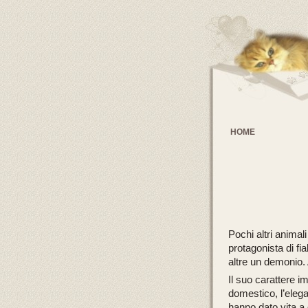
HOME
Pochi altri animal
protagonista di fia
altre un demonio. A
Il suo carattere im
domestico, l’elega
hanno dato vita a d