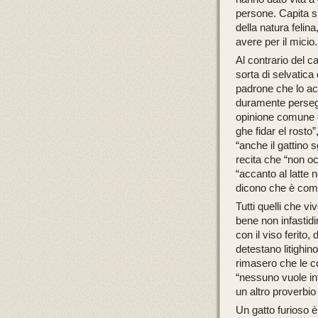
persone. Capita s
della natura felin
avere per il micio.
Al contrario del 
sorta di selvatic
padrone che lo a
duramente persegui
opinione comune c
ghe fidar el rosto”
“anche il gattino s
recita che
“non oc
“accanto al latte n
dicono che è co
Tutti quelli che 
bene non infastidi
con il viso ferito
detestano litighin
rimasero che le co
“nessuno vuole infi
un altro proverbio 
Un gatto furioso è 