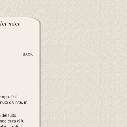
dei mici
BACK
empre è il
uto divinità, in
 del tutto
nde cura di lui
ari tipi di