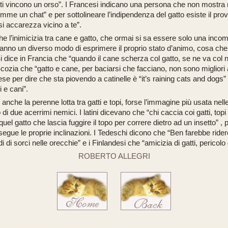
ti vincono un orso”
. I Francesi indicano una persona che non mostra
comme un chat”
e per sottolineare l’indipendenza del gatto esiste il pro
i accarezza vicino a te”.
e l’inimicizia tra cane e gatto, che ormai si sa essere solo una incomp
 hanno un diverso modo di esprimere il proprio stato d’animo, cosa ch
i dice in Francia che
“quando il cane scherza col gatto, se ne va col 
 Scozia che
“gatto e cane, per baciarsi che facciano, non sono migliori 
ese per dire che sta piovendo a catinelle è
“it’s raining cats and dogs”
i e cani”.
 anche la perenne lotta tra gatti e topi, forse l’immagine più usata nell
 di due acerrimi nemici. I latini dicevano che
“chi caccia coi gatti, topi
 quel gatto che lascia fuggire il topo per correre dietro ad un insetto”
, 
egue le proprie inclinazioni. I Tedeschi dicono che
“Ben farebbe rider
di di sorci nelle orecchie”
e i Finlandesi che
“amicizia di gatti, pericolo 
ROBERTO ALLEGRI