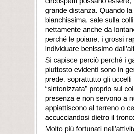
circospetti possano essere,
grande distanza. Quando la 
bianchissima, sale sulla coll
nettamente anche da lontan
perché le poiane, i grossi r
individuare benissimo dall’al
Si capisce perciò perché i gat
piuttosto evidenti sono in ge
prede, soprattutto gli uccell
“sintonizzata” proprio sui col
presenza e non servono a null
appiattiscono al terreno o c
accucciandosi dietro il tronc
Molto più fortunati nell’attiv