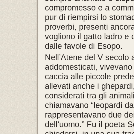
compromesso e a commett
pur di riempirsi lo stoma
proverbi, presenti ancor
vogliono il gatto ladro e
dalle favole di Esopo.
Nell’Atene del V secolo a
addomesticati, vivevano 
caccia alle piccole pred
allevati anche i ghepardi, 
considerati tra gli animal
chiamavano “leopardi da 
rappresentavano due dei m
dell’uomo.” Fu il poeta 
chiedersi, in una sua tra