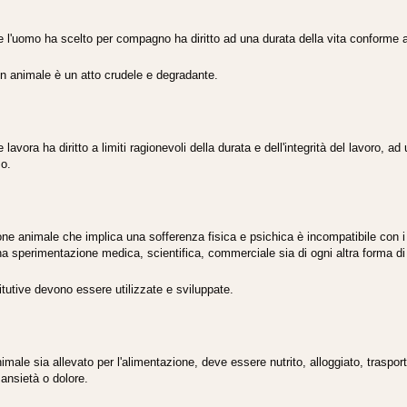
 l'uomo ha scelto per compagno ha diritto ad una durata della vita conforme a
un animale è un atto crudele e degradante.
lavora ha diritto a limiti ragionevoli della durata e dell'integrità del lavoro, a
so.
ne animale che implica una sofferenza fisica e psichica è incompatibile con i di
 una sperimentazione medica, scientifica, commerciale sia di ogni altra forma d
itutive devono essere utilizzate e sviluppate.
nimale sia allevato per l'alimentazione, deve essere nutrito, alloggiato, traspo
i ansietà o dolore.