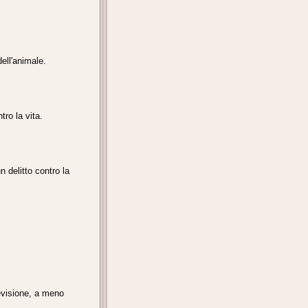
dell'animale.
tro la vita.
 delitto contro la
levisione, a meno