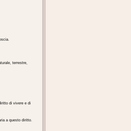
oscia.
urale, terrestre,
itto di vivere e di
ia a questo diritto.