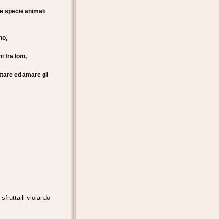
re specie animali
no,
i fra loro,
ttare ed amare gli
 sfruttarli violando