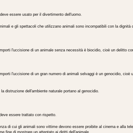
deve essere usato per il divertimento dell'uomo.
animali e gli spettacoli che utilizzano animali sono incompatibili con la dignità 
mporti l'uccisione di un animale senza necessità è biocidio, cioè un delitto con
mporti l'uccisione di un gran numero di animali selvaggi è un genocidio, cioè un
 la distruzione dell'ambiente naturale portano al genocidio.
deve essere trattato con rispetto.
enza di cui gli animali sono vittime devono essere proibite al cinema e alla te
 fine di mostrare un attentato ai diritti dell'animale.