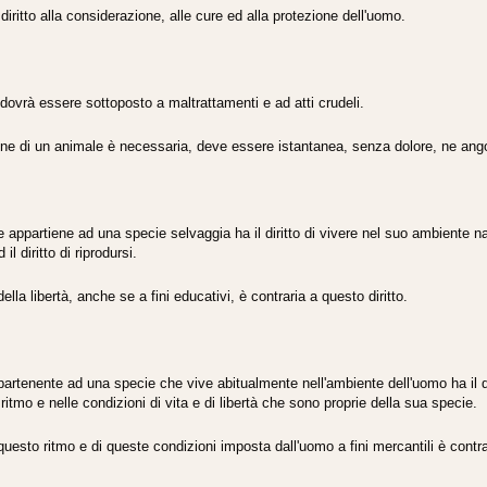
diritto alla considerazione, alle cure ed alla protezione dell'uomo.
ovrà essere sottoposto a maltrattamenti e ad atti crudeli.
one di un animale è necessaria, deve essere istantanea, senza dolore, ne ang
 appartiene ad una specie selvaggia ha il diritto di vivere nel suo ambiente nat
l diritto di riprodursi.
ella libertà, anche se a fini educativi, è contraria a questo diritto.
artenente ad una specie che vive abitualmente nell'ambiente dell'uomo ha il dir
ritmo e nelle condizioni di vita e di libertà che sono proprie della sua specie.
questo ritmo e di queste condizioni imposta dall'uomo a fini mercantili è contrar