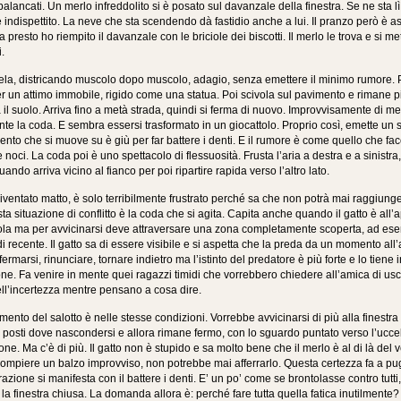
alancati. Un merlo infreddolito si è posato sul davanzale della finestra. Se ne sta lì, 
 indispettito. La neve che sta scendendo dà fastidio anche a lui. Il pranzo però è as
 presto ho riempito il davanzale con le briciole dei biscotti. Il merlo le trova e si me
.
ela, districando muscolo dopo muscolo, adagio, senza emettere il minimo rumore. 
er un attimo immobile, rigido come una statua. Poi scivola sul pavimento e rimane 
 il suolo. Arriva fino a metà strada, quindi si ferma di nuovo. Improvvisamente di met
e la coda. E sembra essersi trasformato in un giocattolo. Proprio così, emette un 
ento che si muove su è giù per far battere i denti. E il rumore è come quello che 
 noci. La coda poi è uno spettacolo di flessuosità. Frusta l’aria a destra e a sinistr
uando arriva vicino al fianco per poi ripartire rapida verso l’altro lato.
ventato matto, è solo terribilmente frustrato perché sa che non potrà mai raggiung
ta situazione di conflitto è la coda che si agita. Capita anche quando il gatto è all’
tola ma per avvicinarsi deve attraversare una zona completamente scoperta, ad es
 di recente. Il gatto sa di essere visibile e si aspetta che la preda da un momento all’a
ermarsi, rinunciare, tornare indietro ma l’istinto del predatore è più forte e lo tiene i
one. Fa venire in mente quei ragazzi timidi che vorrebbero chiedere all’amica di usci
ll’incertezza mentre pensano a cosa dire.
mento del salotto è nelle stesse condizioni. Vorrebbe avvicinarsi di più alla finestra
posti dove nascondersi e allora rimane fermo, con lo sguardo puntato verso l’uccel
one. Ma c’è di più. Il gatto non è stupido e sa molto bene che il merlo è al di là del 
ompiere un balzo improvviso, non potrebbe mai afferrarlo. Questa certezza fa a pug
azione si manifesta con il battere i denti. E’ un po’ come se brontolasse contro tutti, c
 la finestra chiusa. La domanda allora è: perché fare tutta quella fatica inutilment