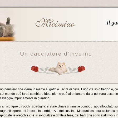
Il ga
Un cacciatore d’inverno
imo pensiero che viene in mente al gatto è uscire di casa. Fuori c’è solo freddo e, co
 al mondo può fargli cambiare idea, niente può allontanarlo dalla poltrona accanto
passeggia impunemente in giardino.
o amico apre gli occhi, sbadiglia, si stiracchia e si rimette comodo, appallottolato 
ugna il tepore del fuoco e la morbidezza del cuscino. Ma qualcosa ora cattura la s
do delle orecchie che si sono alzate diritte e tese, dai baffi che sono stati rivolti i